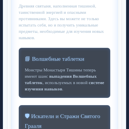
Древняя святыня, наполненная тишиной,
таинственной энергией и опасными
противниками. Здесь вы можете не только
испытать себя, но и получить уникальные
предметы, необходимые для изучения новых
навыков.
📘 Волшебные таблетки
Монстры Монастыря Тишины теперь
выпадения Волшебных
имеют шанс
таблеток
системе
, используемых в новой
изучения навыков
.
🛡️ Искатели и Стражи Святого
Грааля