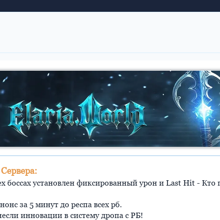
 Сервера:
сех боссах установлен фиксированный урон и Last Hit - Кто
п.
 анонс за 5 минут до респа всех рб.
несли инновации в систему дропа с РБ!