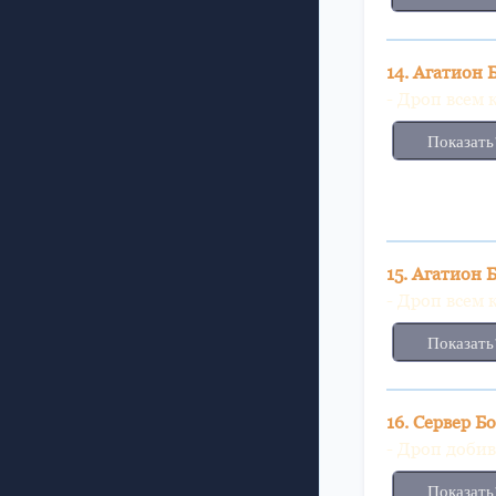
14. Агатион 
- Дроп всем 
Показать
15. Агатион 
- Дроп всем 
Показать
16. Сервер Бо
- Дроп доби
Показать