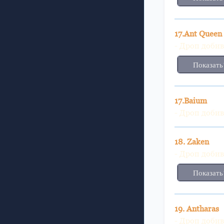
17.Ant Queen
- Дроп доби
Показать
17.Baium
- Дроп доби
18. Zaken
- Дроп доби
Показать
19. Antharas
- Дроп доби