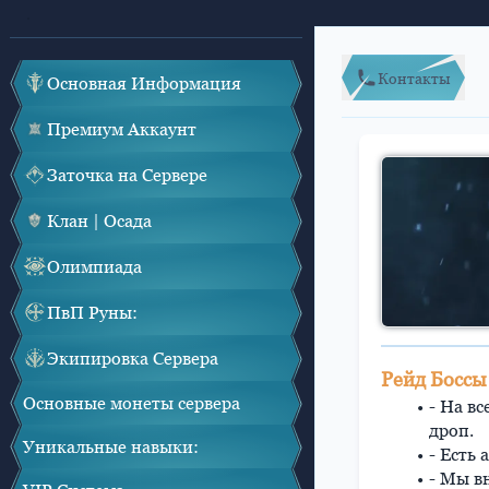
Контакты
Основная Информация
Премиум Аккаунт
Заточка на Сервере
Клан | Осада
Олимпиада
ПвП Руны:
Экипировка Сервера
Рейд Боссы
Основные монеты сервера
- На в
дро
Уникальные навыки:
- Есть
- Мы в