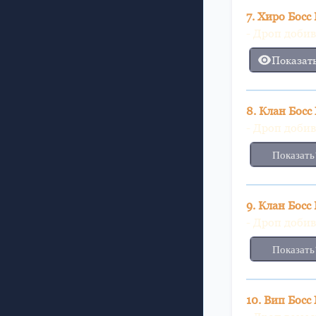
7. Хиро Босс
- Дроп доби
Показат
8. Клан Бос
- Дроп доби
Показать
9. Клан Босс
- Дроп доби
Показать
10. Вип Бос