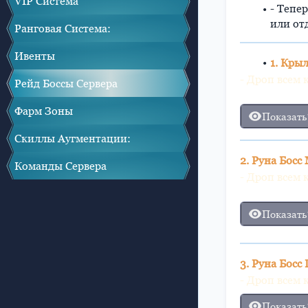
VIP Система
- Тепе
или от
Ранговая Система:
Ивенты
1. Крыл
- Дроп всем 
Рейд Боссы Сервера
Фарм Зоны
Показать
Скиллы Аугментации:
2. Руна Босс
Команды Сервера
- Дроп всем 
Показать
3. Руна Босс
- Дроп всем 
Показать