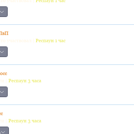
кто участвовал |
Респаун 1 час
 ПвП
кто участвовал |
Респаун 1 час
осс
ти |
Респаун 3 часа
сс
ти |
Респаун 3 часа
ь