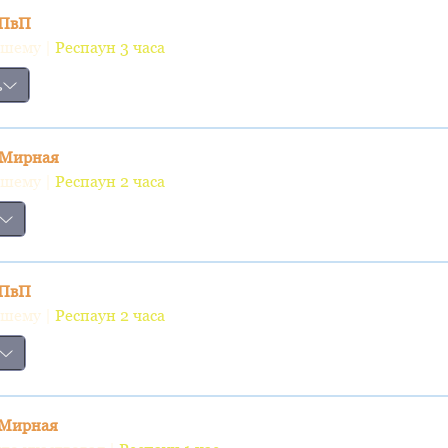
 ПвП
вшему |
Респаун 3 часа
ь
с Мирная
вшему |
Респаун 2 часа
 ПвП
вшему |
Респаун 2 часа
с Мирная