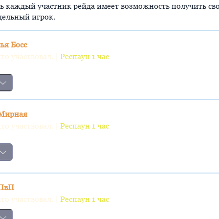
рь каждый участник рейда имеет возможность получить сво
дельный игрок.
ья Босс
кто участвовал. |
Респаун 1 час
 Мирная
кто участвовал. |
Респаун 1 час
 ПвП
кто участвовал. |
Респаун 1 час