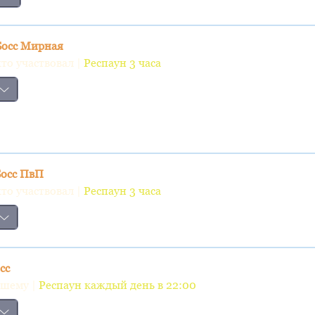
Босс Мирная
кто участвовал |
Респаун 3 часа
Босс ПвП
кто участвовал |
Респаун 3 часа
сс
вшему |
Респаун каждый день в 22:00