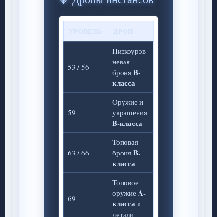
УРОВЕНЬ
ДРОП
Низкоуров
невая
53 / 56
B-
броня
класса
Оружие и
59
украшения
B-класса
Топовая
B-
63 / 66
броня
класса
Топовое
A-
оружие
69
класса
и
детали