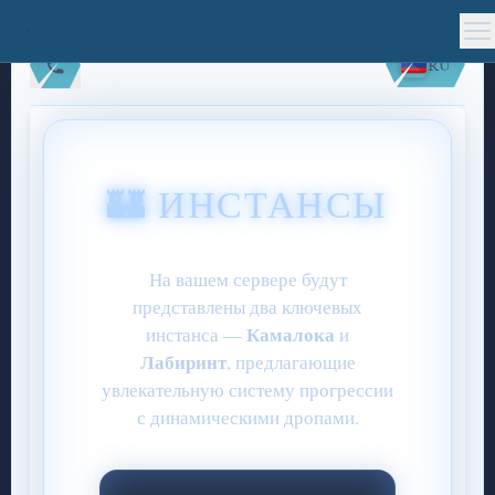
RU
🏰 ИНСТАНСЫ
На вашем сервере будут
представлены два ключевых
Камалока
инстанса —
и
Лабиринт
, предлагающие
увлекательную систему прогрессии
с динамическими дропами.