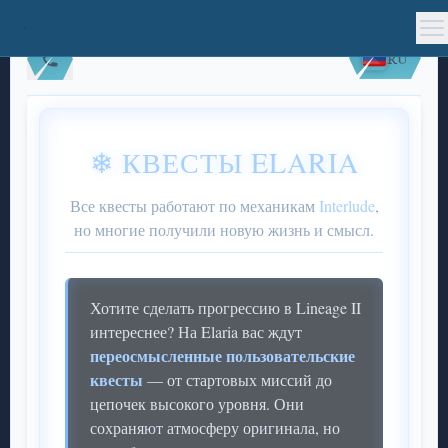
RU
❄ КВЕСТЫ ELARIA
Все квесты работают по механикам
Interlude
,
но многие получили новую жизнь и смысл.
Хотите сделать прогрессию в Lineage II
интереснее? На Elaria вас ждут
переосмысленные пользовательские
квесты
— от стартовых миссий до
цепочек высокого уровня. Они
сохраняют атмосферу оригинала, но