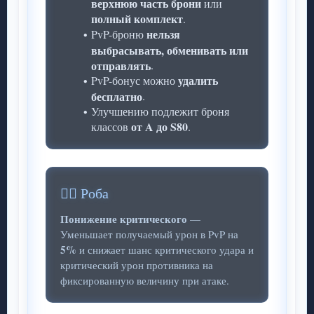
верхнюю часть брони
или
полный комплект
.
нельзя
PvP-броню
выбрасывать, обменивать или
отправлять
.
удалить
PvP-бонус можно
бесплатно
.
Улучшению подлежит броня
от A до S80
классов
.
🧙‍♂️ Роба
Понижение критического
—
Уменьшает получаемый урон в PvP на
5%
и снижает шанс критического удара и
критический урон противника на
фиксированную величину при атаке.