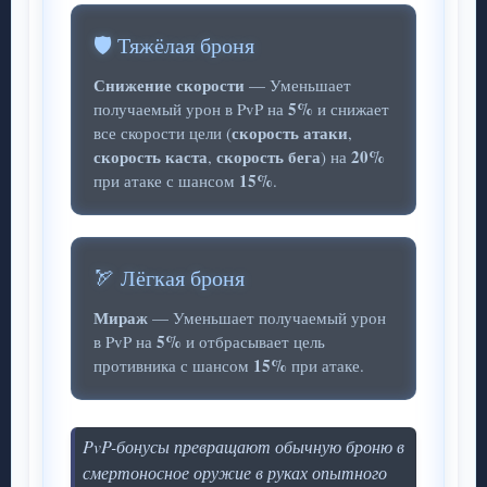
🛡️ Тяжёлая броня
Снижение скорости
— Уменьшает
5%
получаемый урон в PvP на
и снижает
скорость атаки
все скорости цели (
,
скорость каста
скорость бега
20%
,
) на
15%
при атаке с шансом
.
🏹 Лёгкая броня
Мираж
— Уменьшает получаемый урон
5%
в PvP на
и отбрасывает цель
15%
противника с шансом
при атаке.
PvP-бонусы превращают обычную броню в
смертоносное оружие в руках опытного