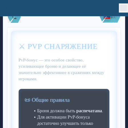
RU
⚔️ PVP СНАРЯЖЕНИЕ
PvP-бонус — это особое свойство,
усиливающее броню и делающее её
значительно эффективнее в сражениях между
игроками.
📜 Общие правила
распечатана
Броня должна быть
.
Для активации PvP-бонуса
достаточно улучшить только