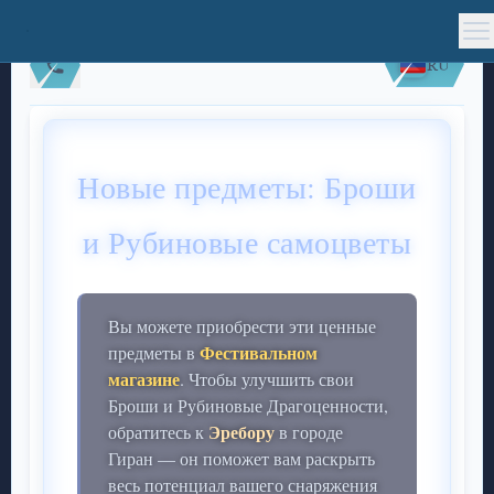
RU
Новые предметы: Броши
и Рубиновые самоцветы
Вы можете приобрести эти ценные
Фестивальном
предметы в
магазине
. Чтобы улучшить свои
Броши и Рубиновые Драгоценности,
Эребору
обратитесь к
в городе
Гиран — он поможет вам раскрыть
весь потенциал вашего снаряжения