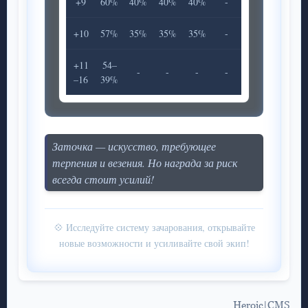
+9
60%
40%
40%
40%
-
+10
57%
35%
35%
35%
-
+11
54–
-
-
-
-
–16
39%
Заточка — искусство, требующее
терпения и везения. Но награда за риск
всегда стоит усилий!
💠 Исследуйте систему зачарования, открывайте
новые возможности и усиливайте свой экип!
Heroic|CMS