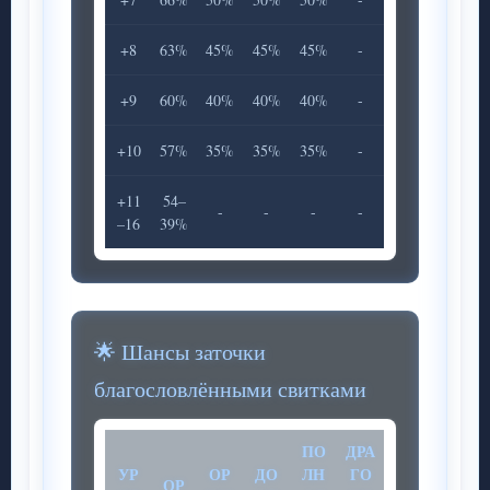
+8
63%
45%
45%
45%
-
+9
60%
40%
40%
40%
-
+10
57%
35%
35%
35%
-
+11
54–
-
-
-
-
–16
39%
🌟 Шансы заточки
благословлёнными свитками
ПО
ДРА
УР
ОР
ДО
ЛН
ГО
ОР