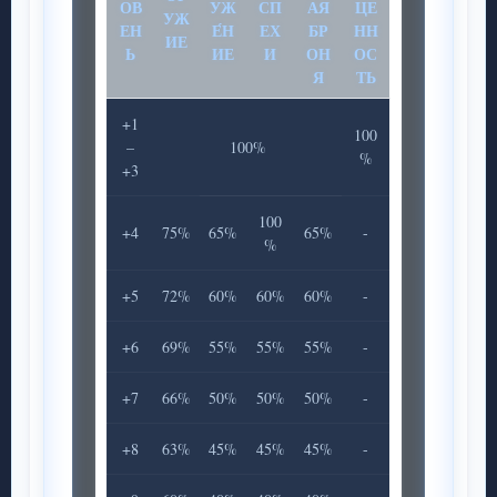
ОВ
УЖ
СП
АЯ
ЦЕ
УЖ
ЕН
Е́Н
ЕХ
БР
НН
ИЕ
Ь
ИЕ
И
ОН
ОС
Я
ТЬ
+1
100
–
100%
%
+3
100
+4
75%
65%
65%
-
%
+5
72%
60%
60%
60%
-
+6
69%
55%
55%
55%
-
+7
66%
50%
50%
50%
-
+8
63%
45%
45%
45%
-