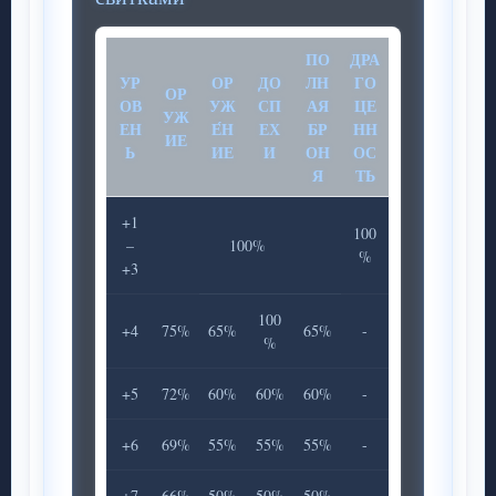
ПО
ДРА
УР
ОР
ДО
ЛН
ГО
ОР
ОВ
УЖ
СП
АЯ
ЦЕ
УЖ
ЕН
Е́Н
ЕХ
БР
НН
ИЕ
Ь
ИЕ
И
ОН
ОС
Я
ТЬ
+1
100
–
100%
%
+3
100
+4
75%
65%
65%
-
%
+5
72%
60%
60%
60%
-
+6
69%
55%
55%
55%
-
+7
66%
50%
50%
50%
-