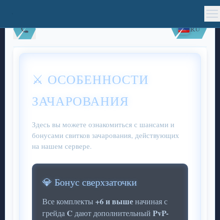
RU
⚔️ ОСОБЕННОСТИ
ЗАЧАРОВАНИЯ
Здесь вы можете ознакомиться с шансами и
бонусами свитков зачарования, действующих
на нашем сервере.
💎 Бонус сверхзаточки
+6 и выше
Все комплекты
начиная с
C
PvP-
грейда
дают дополнительный