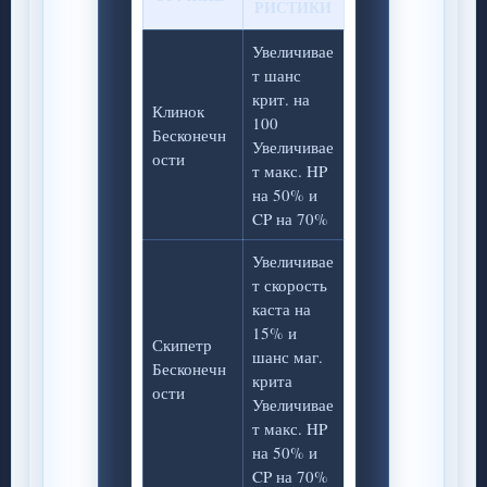
РИСТИКИ
Увеличивае
т шанс
крит. на
Клинок
100
Бесконечн
Увеличивае
ости
т макс. HP
на 50% и
CP на 70%
Увеличивае
т скорость
каста на
15% и
Скипетр
шанс маг.
Бесконечн
крита
ости
Увеличивае
т макс. HP
на 50% и
CP на 70%