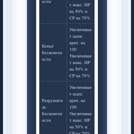
ости
т макс. HP
на 50% и
CP на 70%
Увеличивае
т шанс
крит. на
Копьё
100
Бесконечн
Увеличивае
ости
т макс. HP
на 50% и
CP на 70%
Увеличивае
т шанс
Разрушите
крит. на
ль
100
Бесконечн
Увеличивае
ости
т макс. HP
на 50% и
CP на 70%