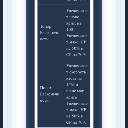
Увеличивае
т шанс
крит. на
Топор
100
Бесконечн
Увеличивае
ости
т макс. HP
на 50% и
CP на 70%
Увеличивае
т скорость
каста на
15% и
Посох
шанс маг.
Бесконечн
крита
ости
Увеличивае
т макс. HP
на 50% и
CP на 70%