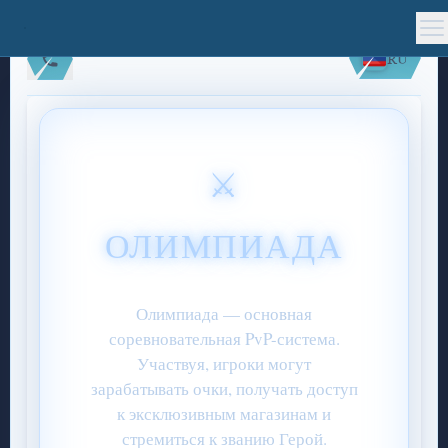
RU
⚔️
ОЛИМПИАДА
Олимпиада — основная
соревновательная PvP-система.
Участвуя, игроки могут
зарабатывать очки, получать доступ
к эксклюзивным магазинам и
стремиться к званию Герой.