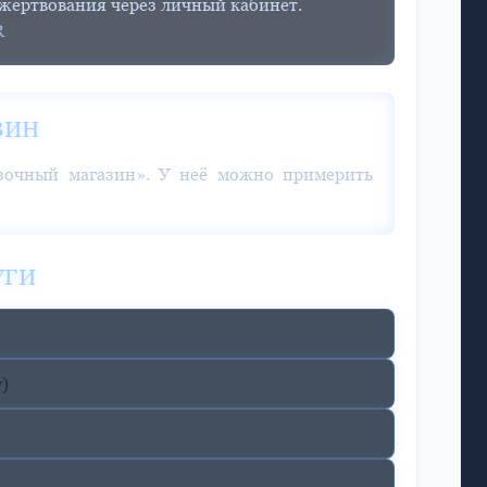
ожертвования через личный кабинет.
R
ЗИН
очный магазин». У неё можно примерить
УГИ
)