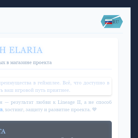
RU
Н ELARIA
ых в магазине проекта
еимущества в геймплее. Всё, что доступно в
ь ваш игровой путь приятнее.
 — результат любви к Lineage II, а не способ
в
, хостинг, защиту и развитие проекта. 💙
ТА