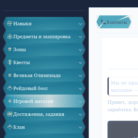
Контакты
Навыки
Предметы и экипировка
Зоны
Квесты
Великая Олимпиада
Мы не прод
Рейдовый босс
магазине —
Игровой магазин
Привет, дор
заработка. В
Достижения, задания
Клан