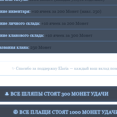
ение инвентаря:
+10 ячеек за 200 Монет (макс. 250)
ние личного склада:
+10 ячеек за 200 Монет
ние кланового склада:
+10 ячеек за 300 Монет
азвания клана:
250 Монет
✨ Спасибо за поддержку Elaria — каждый ваш вклад помо
🎩 ВСЕ ШЛЯПЫ СТОЯТ 300 МОНЕТ УДАЧИ
🧥 ВСЕ ПЛАЩИ СТОЯТ 1000 МОНЕТ УДАЧ