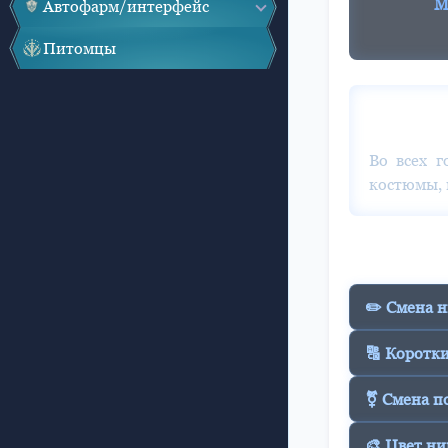
М
Автофарм/интерфейс
Питомцы
Во всех г
костюмы, 
✏️ Смена 
🔠 Коротки
⚧ Смена п
🎨 Цвет ни