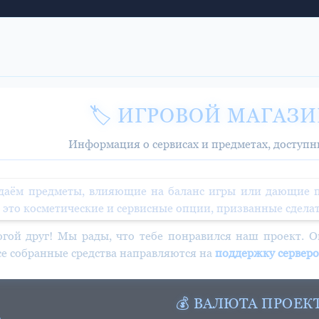
🏷️ ИГРОВОЙ МАГАЗИ
Информация о сервисах и предметах, доступн
аём предметы, влияющие на баланс игры или дающие пр
 это косметические и сервисные опции, призванные сделат
огой друг! Мы рады, что тебе понравился наш проект. Он
се собранные средства направляются на
поддержку серверо
💰 ВАЛЮТА ПРОЕК