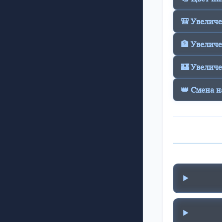
🎒 Увелич
🏦 Увеличе
🏰 Увеличе
👑 Смена н