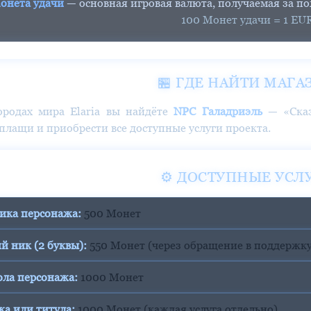
онета удачи
— основная игровая валюта, получаемая за п
100 Монет удачи = 1 EU
🏪 ГДЕ НАЙТИ МАГА
ородах мира Elaria вы найдёте
NPC Галадриэль
— «Сказ
плащи и приобрести все доступные услуги проекта.
⚙️ ДОСТУПНЫЕ УСЛ
ника персонажа:
500 Монет
й ник (2 буквы):
550 Монет (через обращение в поддержку
ола персонажа:
1000 Монет
ка или титула:
1000 Монет (каждая услуга отдельно)