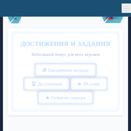
RU
ДОСТИЖЕНИЯ И ЗАДАНИЯ
Небольшой бонус для всех игроков
🎁 Ежедневная награда
🏆 Достижения
💫 PA очки
🔥 Событие сервера